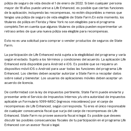
póliza de seguro de vida desde el 1 de enero de 2022. Si bien cualquier persona
mayor de 18 años puede unirse a Life Enhanced, es posible que ciertas funciones
de la aplicación, incluyendo las recompensas, no estén disponibles a menos que
tengas una póliza de seguro de vida elegible de State Farm.En este momento, los
titulares de póliza en Florida y New York no son elegibles para el programa
completo.Ten en cuenta que algunos titulares de póliza pueden experimentar un
retraso antes de que una nueva póliza sea elegible para recompensas.
Esto no es una solicitud para comprar o vender productos de seguros de State
Farm.
La participación de Life Enhanced está sujeta a la elegibilidad del programa y varía
según el estado. Sujeto a los términos y condiciones del acuerdo. La aplicación Life
Enhanced está disponible para Android e iOS. Es posible que se requiera un
dispositivo móvil iOS o Android para usar todas las funciones del programa Life
Enhanced. Los clientes deben aceptar autorizar a State Farm a recopilar datos
sobre salud y bienestar. Los usuarios de aplicaciones móviles deben aceptar un
acuerdo de licencia.
De conformidad con la ley de impuestos pertinente, State Farm puede enviarte y
presentar ante el Servicio de Impuestos Internos y/u otra autoridad de impuestos
aplicable un Formulario 1099-MISC (ingresos misceláneos) por el canje de
recompensas de Life Enhanced, según corresponda. Tú eres el único responsable
de cualquier consecuencia fiscal que surja del canje de recompensas de Life
Enhanced. State Farm no provee asesoría fiscal ni legal. Es posible que desees
discutir las posibles consecuencias fiscales de tu participación en el programa Life
Enhanced con un asesor fiscal o legal.