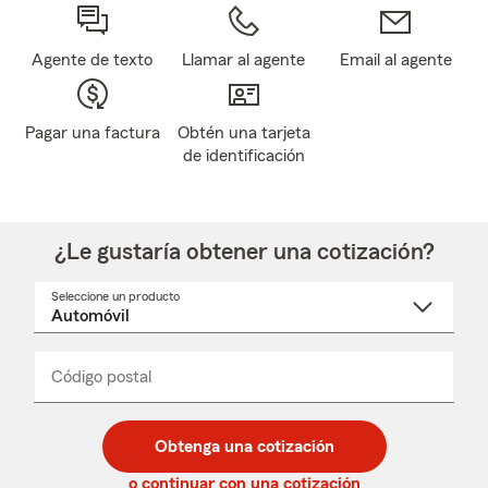
Agente de texto
Llamar al agente
Email al agente
Pagar una factura
Obtén una tarjeta
de identificación
¿Le gustaría obtener una cotización?
Seleccione un producto
Seleccione
un
nombre
de
producto
del
Código postal
Ingresa
Ingresa
_____
menú
un
un
desplegable
código
código
postal
postal
Obtenga una cotización
de
de
5
5
o continuar con una cotización