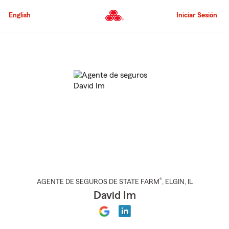
Pasar
al
English
Iniciar Sesión
contenido
principal
Comienzo
del
contenido
principal
®
AGENTE DE SEGUROS DE STATE FARM
,
ELGIN
, IL
David Im