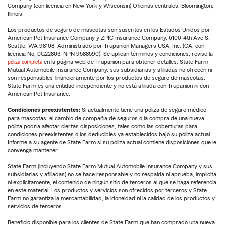
Company (con licencia en New York y Wisconsin) Oficinas centrales, Bloomington,
Illinois.
Los productos de seguro de mascotas son suscritos en los Estados Unidos por
American Pet Insurance Company y ZPIC Insurance Company, 6100-4th Ave S,
Seattle, WA 98108. Administrado por Trupanion Managers USA, Inc. (CA: con
licencia No. 0G22803, NPN 9588590). Se aplican términos y condiciones, revise la
póliza completa
en la página web de Trupanion para obtener detalles. State Farm
Mutual Automobile Insurance Company, sus subsidiarias y afiliadas no ofrecen ni
son responsables financieramente por los productos de seguro de mascotas.
State Farm es una entidad independiente y no está afiliada con Trupanion ni con
American Pet Insurance.
Condiciones preexistentes:
Si actualmente tiene una póliza de seguro médico
para mascotas, el cambio de compañía de seguros o la compra de una nueva
póliza podría afectar ciertas disposiciones, tales como las coberturas para
condiciones preexistentes o los deducibles ya establecidos bajo su póliza actual.
Informe a su agente de State Farm si su póliza actual contiene disposiciones que le
convenga mantener.
State Farm (incluyendo State Farm Mutual Automobile Insurance Company y sus
subsidiarias y afiliadas) no se hace responsable y no respalda ni aprueba, implícita
ni explícitamente, el contenido de ningún sitio de terceros al que se haga referencia
en este material. Los productos y servicios son ofrecidos por terceros y State
Farm no garantiza la mercantabilidad, la idoneidad ni la calidad de los productos y
servicios de terceros.
Beneficio disponible para los clientes de State Farm que han comprado una nueva