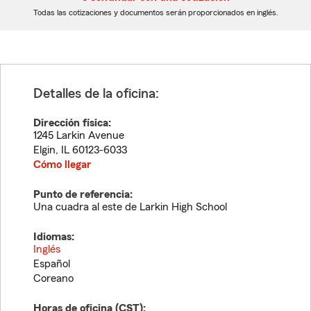
dígitos
dígitos
Todas las cotizaciones y documentos serán proporcionados en inglés.
Detalles de la oficina:
Dirección física:
1245 Larkin Avenue
Elgin
,
IL
60123-6033
Cómo llegar
Punto de referencia:
Una cuadra al este de Larkin High School
Idiomas:
Inglés
Español
Coreano
Horas de oficina (
CST
):